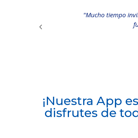
percepción, del servicio
"Mucho tiempo invir
f
¡Nuestra App es
disfrutes de to