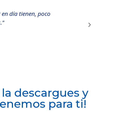
 en día tienen, poco
"Seguridad, pertinencia
."
 la descargues y
tenemos para ti!