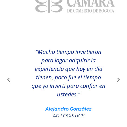
a y
"Mucho tiempo invirtieron
“Lo 
ejor
para logar adquirir la
un r
, del
experiencia que hoy en día
mome
l."
tienen, poco fue el tiempo
que yo invertí para confiar en
gas
ustedes."
 SAS
Alejandro González
AG LOGISTICS