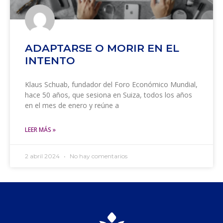
ADAPTARSE O MORIR EN EL
INTENTO
Klaus Schuab, fundador del Foro Económico Mundial,
hace 50 años, que sesiona en Suiza, todos los años
en el mes de enero y reúne a
LEER MÁS »
2 abril 2024
No hay comentarios